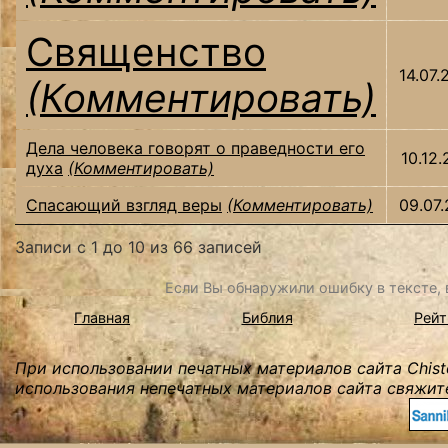
Священство
14.07.
(Комментировать)
Дела человека говорят о праведности его
10.12.
духа
(Комментировать)
Спасающий взгляд веры
(Комментировать)
09.07.
Записи с 1 до 10 из 66 записей
Если Вы обнаружили ошибку в тексте, в
Главная
Библия
Рейт
При использовании печатных материалов сайта Chist
использования непечатных материалов сайта свяжите