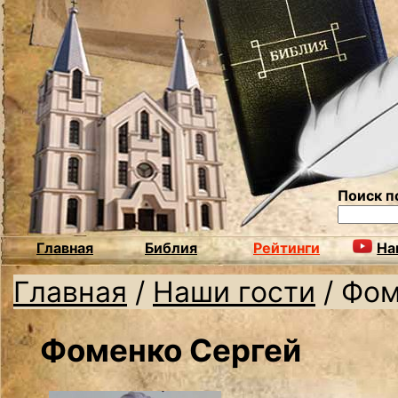
Поиск п
Главная
Библия
Рейтинги
На
Главная
/
Наши гости
/
Фом
Фоменко Сергей