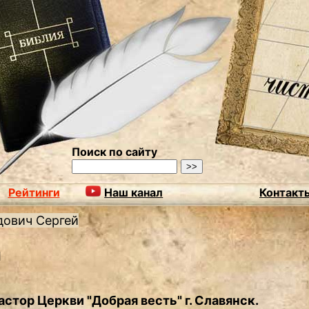
Поиск по сайту
Рейтинги
Наш канал
Контакт
ович Сергей
й
астор Церкви "Добрая весть" г. Славянск.