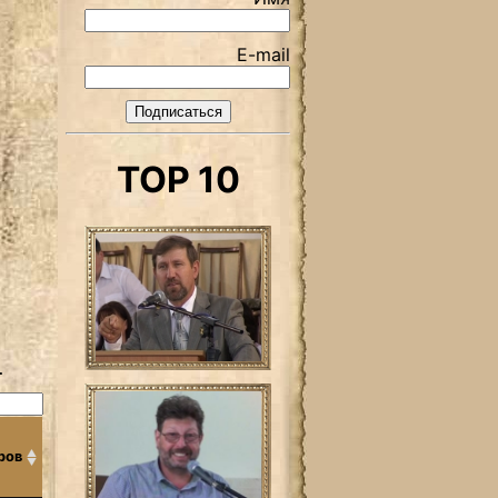
E-mail
TOP 10
.
ров