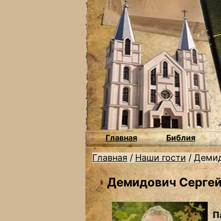
Главная
Библия
Главная
/
Наши гости
/
Демид
Демидович Серге
П