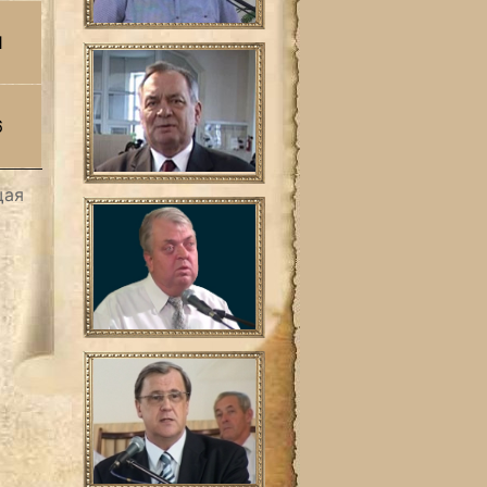
1
6
щая