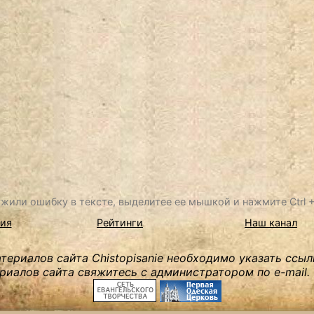
жили ошибку в тексте, выделитее ее мышкой и нажмите Ctrl + 
ия
Рейтинги
Наш канал
ериалов сайта Chistopisanie необходимо указать ссыл
риалов сайта свяжитесь с администратором по e-mail.