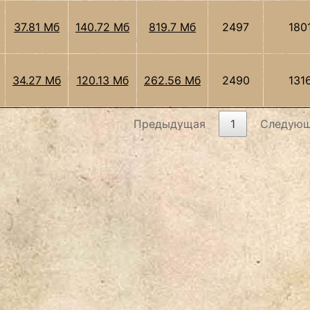
37.81 Мб
140.72 Мб
819.7 Мб
2497
180
34.27 Мб
120.13 Мб
262.56 Мб
2490
131
Предыдущая
1
Следую