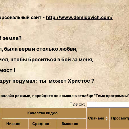
ерсональный сайт -
http://www.demidovich.com/
й земле?
, была вера и столько любви,
ел, чтобы броситься в бой за меня,
мост !
 вдруг подумал: ты может Христос ?
 онлайн режиме, перейдите по ссылке в столбце "Тема программы"
Поиск:
Качество видео
Скачано
Просмот
Низкое
Среднее
Высокое