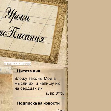
Я нашел ошибку
ы
Цитата дня
Вложу законы Мои в
мысли их, и напишу их
на сердцах их
(Евр.8:10)
Подписка на новости
Имя