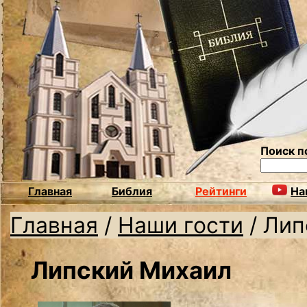
Поиск п
Главная
Библия
Рейтинги
На
Главная
/
Наши гости
/
Лип
Липский Михаил