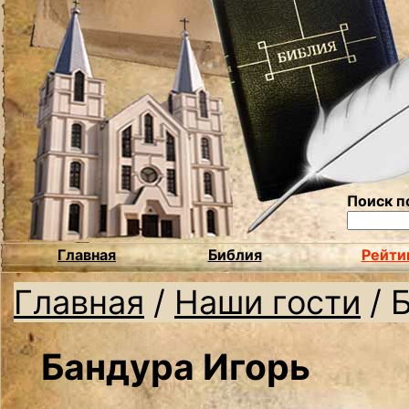
Поиск п
Главная
Библия
Рейти
Главная
/
Наши гости
/
Бандура Игорь