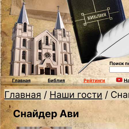
Поиск п
Главная
Библия
Рейтинги
Н
Главная
/
Наши гости
/
Сна
Снайдер Ави