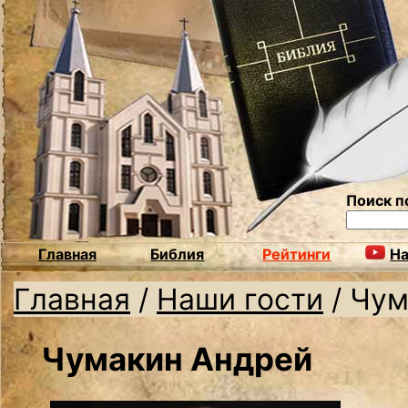
Поиск п
Главная
Библия
Рейтинги
На
Главная
/
Наши гости
/
Чум
Чумакин Андрей