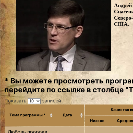
Андрей
Спасени
Северо
США.
* Вы можете просмотреть програ
перейдите по ссылке в столбце "
Показать
записей
Качество 
Тема программы *
Дата
Низкое
Средне
Любовь пророка