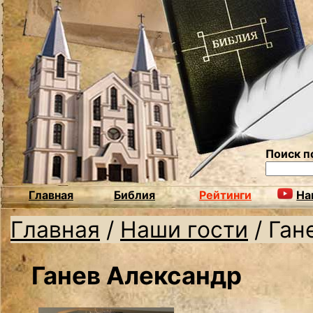
Поиск п
Главная
Библия
Рейтинги
На
Главная
/
Наши гости
/
Ган
Ганев Александр