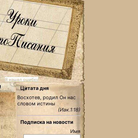
Я нашел ошибку
ы
Цитата дня
Восхотев, родил Он нас
словом истины
(Иак.1:18)
Подписка на новости
Имя