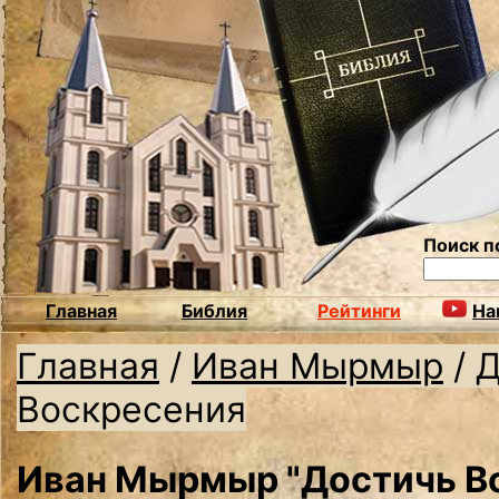
Поиск п
Главная
Библия
Рейтинги
На
Главная
/
Иван Мырмыр
/
Д
Воскресения
Иван Мырмыр "Достичь В