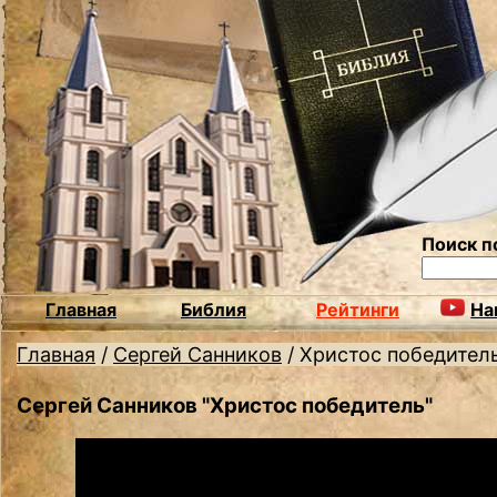
Поиск п
Главная
Библия
Рейтинги
На
Главная
/
Сергей Санников
/
Христос победител
Сергей Санников "Христос победитель"