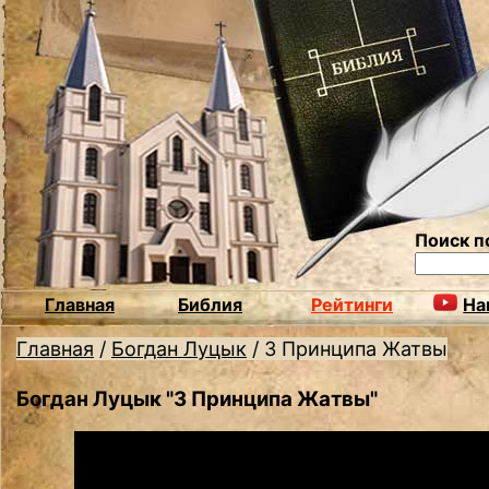
Поиск п
Главная
Библия
Рейтинги
На
Главная
/
Богдан Луцык
/
3 Принципа Жатвы
Богдан Луцык "3 Принципа Жатвы"